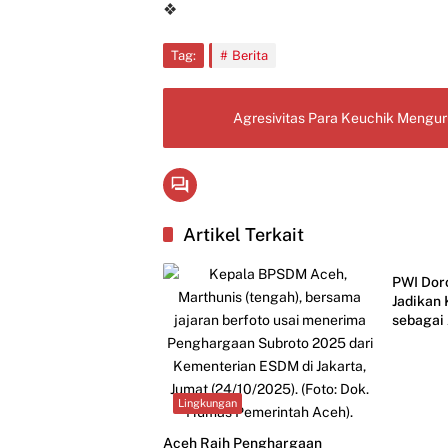
❖
Tag:
Berita
Agresivitas Para Keuchik Mengu
Artikel Terkait
Budaya
PWI Dor
Jadikan
sebagai
Lingkungan
Aceh Raih Penghargaan