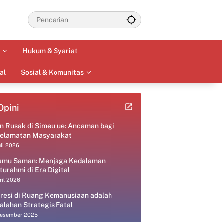
Hukum & Syariat
al
Sosial & Komunitas
Opini
an Rusak di Simeulue: Ancaman bagi
elamatan Masyarakat
uli 2026
amu Saman: Menjaga Kedalaman
aturahmi di Era Digital
ril 2026
resi di Ruang Kemanusiaan adalah
alahan Strategis Fatal
Desember 2025