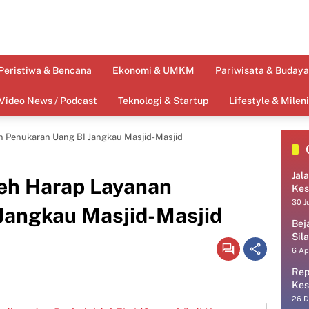
Peristiwa & Bencana
Ekonomi & UMKM
Pariwisata & Budaya
Video News / Podcast
Teknologi & Startup
Lifestyle & Mileni
n Penukaran Uang BI Jangkau Masjid-Masjid
Jal
eh Harap Layanan
Kes
30 J
Jangkau Masjid-Masjid
Bej
Sil
6 Ap
Rep
Kes
26 