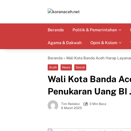
Langsung
ke
konten
Beranda
Politik & Pemerintahan
Agama & Dakwah
Opini & Kolom
Beranda
»
Wali Kota Banda Aceh Harap Layana
Aceh
News
Sosial
Wali Kota Banda Ac
Penukaran Uang BI 
Tim Redaksi
3 Min Baca
6 Maret 2025