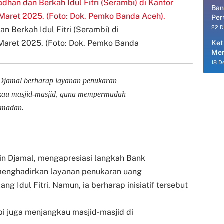
Ban
Per
Per
22 
 Berkah Idul Fitri (Serambi) di
 Maret 2025. (Foto: Dok. Pemko Banda
Ket
Men
18 D
 Djamal berharap layanan penukaran
ngkau masjid-masjid, guna mempermudah
amadan.
din Djamal, mengapresiasi langkah Bank
 menghadirkan layanan penukaran uang
ng Idul Fitri.
Namun, ia berharap inisiatif tersebut
pi juga menjangkau masjid-masjid di