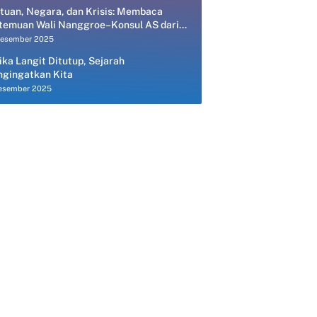
tuan, Negara, dan Krisis: Membaca
temuan Wali Nanggroe–Konsul AS dari
spektif Ekonomi Politik
Desember 2025
ika Langit Ditutup, Sejarah
gingatkan Kita
esember 2025