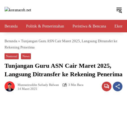
Langsung
ke
konten
Beranda
Politik & Pemerintahan
Peristiwa & Bencana
Ekono
Beranda
»
Tunjangan Guru ASN Cair Maret 2025, Langsung Ditransfer ke
Rekening Penerima
Nasional
News
Tunjangan Guru ASN Cair Maret 2025,
Langsung Ditransfer ke Rekening Penerima
Muntaziruddin Sufiady Ridwan
3 Min Baca
14 Maret 2025