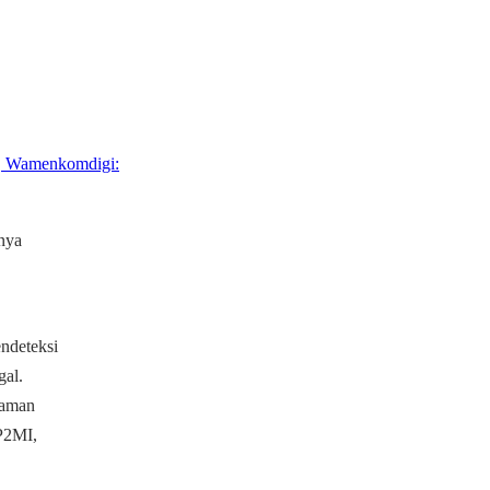
r, Wamenkomdigi:
nya
ndeteksi
gal.
caman
 P2MI,