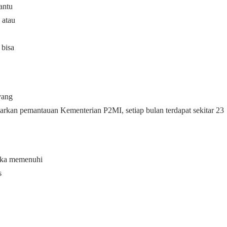
antu
 atau
 bisa
yang
arkan pemantauan Kementerian P2MI, setiap bulan terdapat sekitar 23
gka memenuhi
s