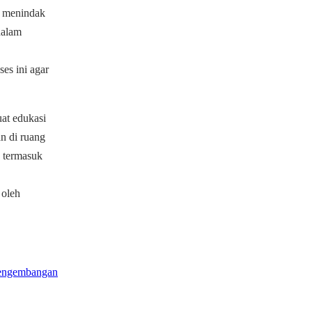
a menindak
dalam
es ini agar
at edukasi
n di ruang
, termasuk
 oleh
 Pengembangan