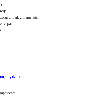
ecara
kerja
tform digital, di mana agen
es cepat,
n
Rampung dalam
empercepat