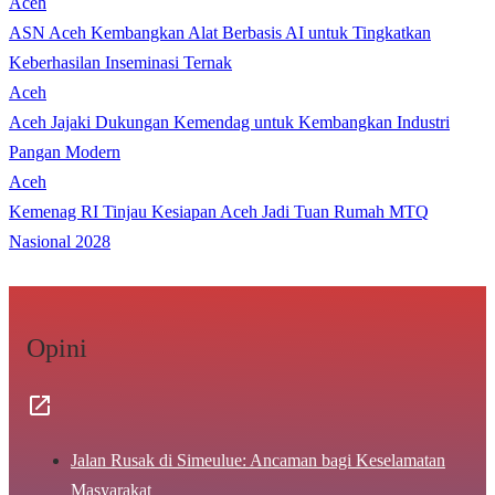
Aceh
ASN Aceh Kembangkan Alat Berbasis AI untuk Tingkatkan
Keberhasilan Inseminasi Ternak
Aceh
Aceh Jajaki Dukungan Kemendag untuk Kembangkan Industri
Pangan Modern
Aceh
Kemenag RI Tinjau Kesiapan Aceh Jadi Tuan Rumah MTQ
Nasional 2028
Opini
Jalan Rusak di Simeulue: Ancaman bagi Keselamatan
Masyarakat