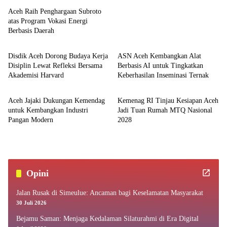
Aceh Raih Penghargaan Subroto
atas Program Vokasi Energi
Berbasis Daerah
Aceh
Aceh
Disdik Aceh Dorong Budaya Kerja
ASN Aceh Kembangkan Alat
Disiplin Lewat Refleksi Bersama
Berbasis AI untuk Tingkatkan
Akademisi Harvard
Keberhasilan Inseminasi Ternak
Aceh
Aceh
Aceh Jajaki Dukungan Kemendag
Kemenag RI Tinjau Kesiapan Aceh
untuk Kembangkan Industri
Jadi Tuan Rumah MTQ Nasional
Pangan Modern
2028
Opini
Jalan Rusak di Simeulue: Ancaman bagi Keselamatan Masyarakat
30 Juli 2026
Bejamu Saman: Menjaga Kedalaman Silaturahmi di Era Digital