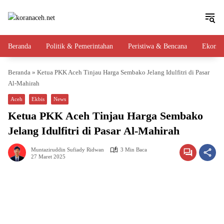
Langsung
ke
konten
Beranda
Politik & Pemerintahan
Peristiwa & Bencana
Ekono
Beranda
»
Ketua PKK Aceh Tinjau Harga Sembako Jelang Idulfitri di Pasar
Al-Mahirah
Aceh
Ekbis
News
Ketua PKK Aceh Tinjau Harga Sembako
Jelang Idulfitri di Pasar Al-Mahirah
Muntaziruddin Sufiady Ridwan
3 Min Baca
27 Maret 2025