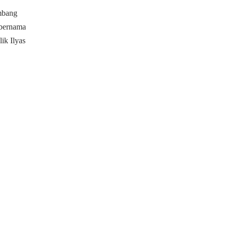
ambang
 bernama
ik Ilyas