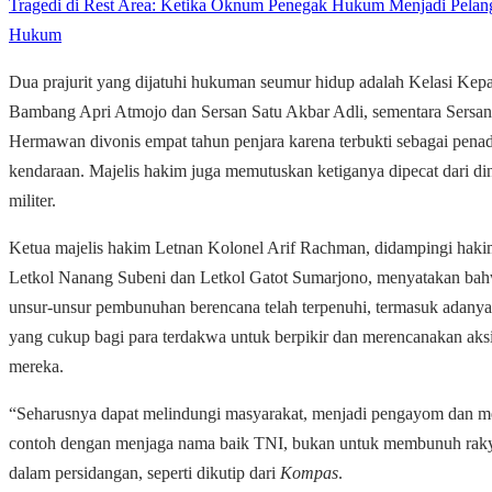
Tragedi di Rest Area: Ketika Oknum Penegak Hukum Menjadi Pelan
Hukum
Dua prajurit yang dijatuhi hukuman seumur hidup adalah Kelasi Kepa
Bambang Apri Atmojo dan Sersan Satu Akbar Adli, sementara Sersan
Hermawan divonis empat tahun penjara karena terbukti sebagai pena
kendaraan. Majelis hakim juga memutuskan ketiganya dipecat dari di
militer.
Ketua majelis hakim Letnan Kolonel Arif Rachman, didampingi haki
Letkol Nanang Subeni dan Letkol Gatot Sumarjono, menyatakan ba
unsur-unsur pembunuhan berencana telah terpenuhi, termasuk adanya
yang cukup bagi para terdakwa untuk berpikir dan merencanakan aks
mereka.
“Seharusnya dapat melindungi masyarakat, menjadi pengayom dan m
contoh dengan menjaga nama baik TNI, bukan untuk membunuh rakya
dalam persidangan, seperti dikutip dari
Kompas
.