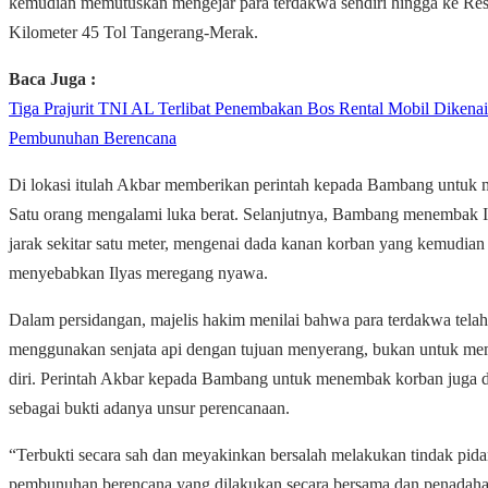
kemudian memutuskan mengejar para terdakwa sendiri hingga ke Res
Kilometer 45 Tol Tangerang-Merak.
Baca Juga :
Tiga Prajurit TNI AL Terlibat Penembakan Bos Rental Mobil Dikenai
Pembunuhan Berencana
Di lokasi itulah Akbar memberikan perintah kepada Bambang untuk
Satu orang mengalami luka berat. Selanjutnya, Bambang menembak Il
jarak sekitar satu meter, mengenai dada kanan korban yang kemudian
menyebabkan Ilyas meregang nyawa.
Dalam persidangan, majelis hakim menilai bahwa para terdakwa telah
menggunakan senjata api dengan tujuan menyerang, bukan untuk m
diri. Perintah Akbar kepada Bambang untuk menembak korban juga 
sebagai bukti adanya unsur perencanaan.
“Terbukti secara sah dan meyakinkan bersalah melakukan tindak pida
pembunuhan berencana yang dilakukan secara bersama dan penadaha