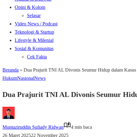
Opini & Kolom
Selasar
Video News / Podcast
Teknologi & Startup
Lifestyle & Milenial
Sosial & Komunitas
Cek Fakta
Beranda
»
Dua Prajurit TNI AL Divonis Seumur Hidup dalam Kasus
Hukum
Nasional
News
Dua Prajurit TNI AL Divonis Seumur Hid
Muntaziruddin Sufiady Ridwan
4 min baca
26 Maret 2025
22 November 2025