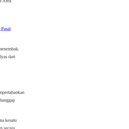
t Area
 Pasal
 menembak.
yas dari
empertahankan
dianggap
na kesatu
n secara