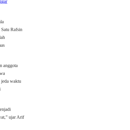
ggar
la
 Satu Rafsin
dah
nas
m anggota
hwa
 jeda waktu
i
enjadi
t,” ujar Arif