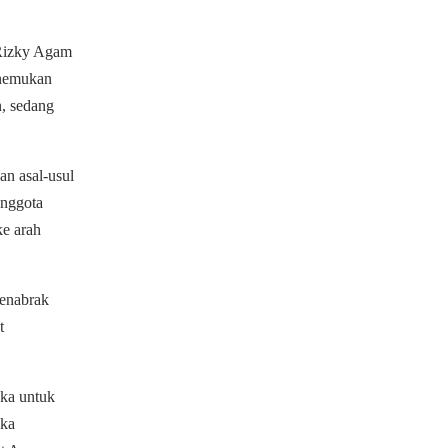
 Rizky Agam
enemukan
n, sedang
n asal-usul
anggota
e arah
menabrak
t
gka untuk
eka