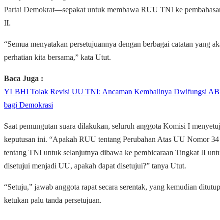
Partai Demokrat—sepakat untuk membawa RUU TNI ke pembahasan
II.
“Semua menyatakan persetujuannya dengan berbagai catatan yang ak
perhatian kita bersama,” kata Utut.
Baca Juga :
YLBHI Tolak Revisi UU TNI: Ancaman Kembalinya Dwifungsi AB
bagi Demokrasi
Saat pemungutan suara dilakukan, seluruh anggota Komisi I menyetuj
keputusan ini. “Apakah RUU tentang Perubahan Atas UU Nomor 34
tentang TNI untuk selanjutnya dibawa ke pembicaraan Tingkat II unt
disetujui menjadi UU, apakah dapat disetujui?” tanya Utut.
“Setuju,” jawab anggota rapat secara serentak, yang kemudian ditutu
ketukan palu tanda persetujuan.