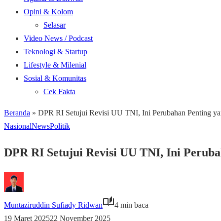
Opini & Kolom
Selasar
Video News / Podcast
Teknologi & Startup
Lifestyle & Milenial
Sosial & Komunitas
Cek Fakta
Beranda
»
DPR RI Setujui Revisi UU TNI, Ini Perubahan Penting y
Nasional
News
Politik
DPR RI Setujui Revisi UU TNI, Ini Perub
Muntaziruddin Sufiady Ridwan
4 min baca
19 Maret 2025
22 November 2025