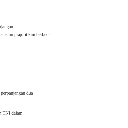
anjangan
pensiun prajurit kini berbeda
n perpanjangan dua
an TNI dalam
a