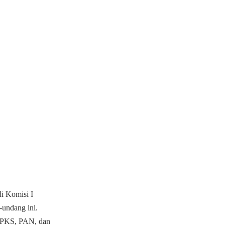
i Komisi I
undang ini.
, PKS, PAN, dan