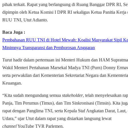
pihak terkait.
Rapat yang berlangsung di Ruang Banggar DPR RI, Sena
dipimpin oleh Ketua Komisi I DPR RI sekaligus Ketua Panitia Kerja 
RUU TNI, Utut Adianto.
Baca Juga :
Pembahasan RUU TNI di Hotel Mewah: Koalisi Masyarakat Sipil K
Minimnya Transparansi dan Pemborosan Anggaran
Turut hadir dalam pertemuan ini Menteri Hukum dan HAM Supratma
Wakil Menteri Pertahanan Marsekal Madya TNI (Purn) Donny Erma
serta perwakilan dari Kementerian Sekretariat Negara dan Kementeri
Keuangan.
“Kita sudah mengundang semua
stakeholder
, telah menyelesaikan rap
Panja, Tim Perumus (Timus), dan Tim Sinkronisasi (Timsin). Kita jug
rapat dengan Panglima TNI, serta Kepala Staf Angkatan Darat, Laut,
Udara,” ujar Utut dalam rapat yang disiarkan langsung lewat
channel
YouTube TVR Parlemen.