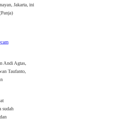
yan, Jakarta, ini
(Panja)
ecam
n Andi Agtas,
wan Taufanto,
an
at
a sudah
 dan