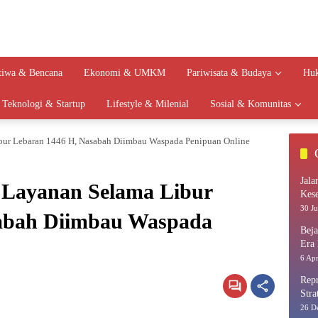
stiwa & Bencana
Ekonomi & UMKM
Pariwisata & Budaya
Huk
Teknologi & Startup
Lifestyle & Milenial
Sosial & Komunitas
bur Lebaran 1446 H, Nasabah Diimbau Waspada Penipuan Online
Jala
 Layanan Selama Libur
Kes
30 Ju
abah Diimbau Waspada
Bej
Era 
6 Apr
Repr
Stra
26 D