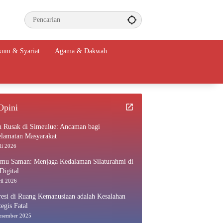
um & Syariat
Agama & Dakwah
Opini
n Rusak di Simeulue: Ancaman bagi
elamatan Masyarakat
li 2026
amu Saman: Menjaga Kedalaman Silaturahmi di
Digital
il 2026
esi di Ruang Kemanusiaan adalah Kesalahan
tegis Fatal
esember 2025