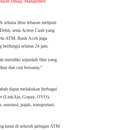
Masih Dikaji, Manajemen
 selama libur lebaran meliputi
ebit, serta
Action Cash
yang
artu ATM. Bank Aceh juga
 berfungsi selama 24 jam.
ah memiliki sejumlah fitur yang
ibur dan cuti bersama,”
sabah dapat melakukan berbagai
allet (LinkAja, Gopay, OVO),
 asuransi, pajak, transportasi,
g tunai di seluruh jaringan ATM