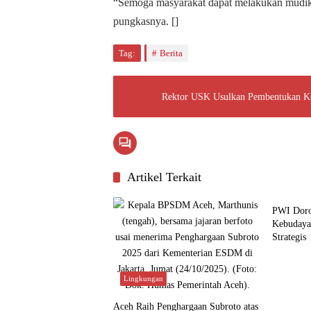
“Semoga masyarakat dapat melakukan mudi
pungkasnya. []
Tag:
Berita
Rektor USK Usulkan Pembentukan Ke
Artikel Terkait
Budaya
PWI Doro
Kebudaya
Strategis
Lingkungan
Aceh Raih Penghargaan Subroto atas