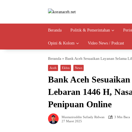
Langsung
ke
konten
Beranda
Politik & Pemerintahan
Peri
Opini & Kolom
Video News / Podcast
Beranda
»
Bank Aceh Sesuaikan Layanan Selama Li
Aceh
Ekbis
News
Bank Aceh Sesuaikan
Lebaran 1446 H, Nas
Penipuan Online
Muntaziruddin Sufiady Ridwan
3 Min Baca
27 Maret 2025