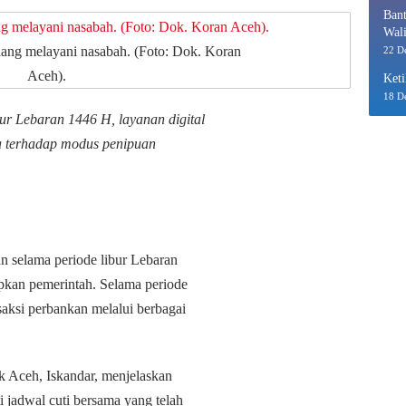
Bant
Wali
Eko
dang melayani nasabah. (Foto: Dok. Koran
22 D
Aceh).
Keti
18 D
bur Lebaran 1446 H, layanan digital
a terhadap modus penipuan
 selama periode libur Lebaran
apkan pemerintah. Selama periode
saksi perbankan melalui berbagai
k Aceh, Iskandar, menjelaskan
 jadwal cuti bersama yang telah