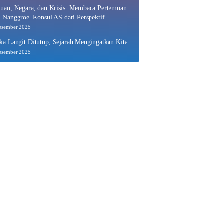
uan, Negara, dan Krisis: Membaca Pertemuan
 Nanggroe–Konsul AS dari Perspektif
nomi Politik
esember 2025
ka Langit Ditutup, Sejarah Mengingatkan Kita
esember 2025