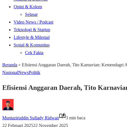
Opini & Kolom
Selasar
Video News / Podcast
Teknologi & Startup
Lifestyle & Milenial
Sosial & Komunitas
Cek Fakta
Beranda
»
Efisiensi Anggaran Daerah, Tito Karnavian: Kemendagri
Nasional
News
Politik
Efisiensi Anggaran Daerah, Tito Karnavi
Muntaziruddin Sufiady Ridwan
3 min baca
22 Februari 2025
22 November 2025