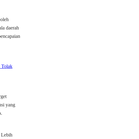
boleh
ala daerah
pencapaian
 Tolak
rget
nsi yang
o.
a Lebih