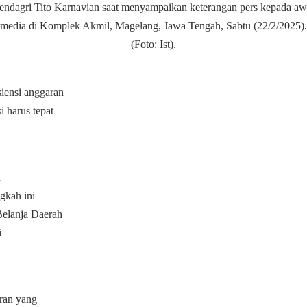
ndagri Tito Karnavian saat menyampaikan keterangan pers kepada a
media di Komplek Akmil, Magelang, Jawa Tengah, Sabtu (22/2/2025).
(Foto: Ist).
siensi anggaran
i harus tepat
h
gkah ini
Belanja Daerah
i
ran yang