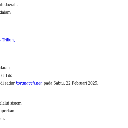
ah daerah.
 dalam
Triliun,
edaran
ar Tito
di sadur
koranaceh.net
, pada Sabtu, 22 Februari 2025.
lalui sistem
laporkan
an.