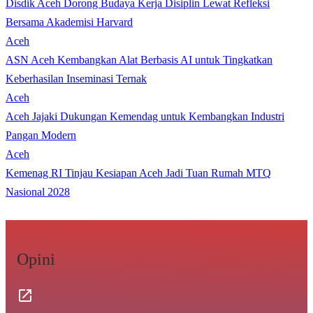
Disdik Aceh Dorong Budaya Kerja Disiplin Lewat Refleksi
Bersama Akademisi Harvard
Aceh
ASN Aceh Kembangkan Alat Berbasis AI untuk Tingkatkan
Keberhasilan Inseminasi Ternak
Aceh
Aceh Jajaki Dukungan Kemendag untuk Kembangkan Industri
Pangan Modern
Aceh
Kemenag RI Tinjau Kesiapan Aceh Jadi Tuan Rumah MTQ
Nasional 2028
Opini