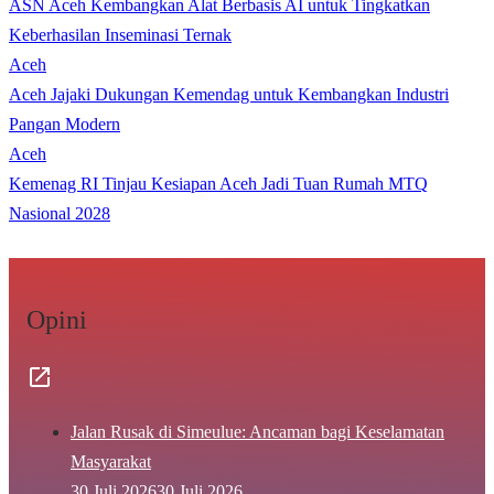
ASN Aceh Kembangkan Alat Berbasis AI untuk Tingkatkan
Keberhasilan Inseminasi Ternak
Aceh
Aceh Jajaki Dukungan Kemendag untuk Kembangkan Industri
Pangan Modern
Aceh
Kemenag RI Tinjau Kesiapan Aceh Jadi Tuan Rumah MTQ
Nasional 2028
Opini
Jalan Rusak di Simeulue: Ancaman bagi Keselamatan
Masyarakat
30 Juli 2026
30 Juli 2026