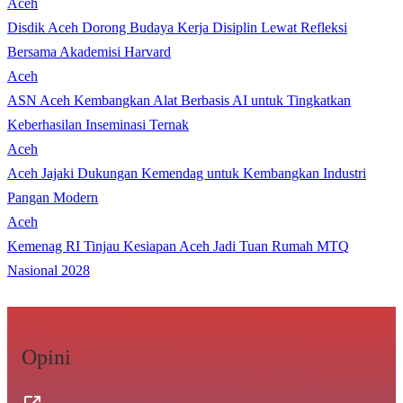
Aceh
Disdik Aceh Dorong Budaya Kerja Disiplin Lewat Refleksi
Bersama Akademisi Harvard
Aceh
ASN Aceh Kembangkan Alat Berbasis AI untuk Tingkatkan
Keberhasilan Inseminasi Ternak
Aceh
Aceh Jajaki Dukungan Kemendag untuk Kembangkan Industri
Pangan Modern
Aceh
Kemenag RI Tinjau Kesiapan Aceh Jadi Tuan Rumah MTQ
Nasional 2028
Opini