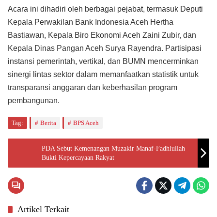
Acara ini dihadiri oleh berbagai pejabat, termasuk Deputi
Kepala Perwakilan Bank Indonesia Aceh Hertha
Bastiawan, Kepala Biro Ekonomi Aceh Zaini Zubir, dan
Kepala Dinas Pangan Aceh Surya Rayendra. Partisipasi
instansi pemerintah, vertikal, dan BUMN mencerminkan
sinergi lintas sektor dalam memanfaatkan statistik untuk
transparansi anggaran dan keberhasilan program
pembangunan.
Tag:
Berita
BPS Aceh
PDA Sebut Kemenangan Muzakir Manaf-Fadhlullah
Bukti Kepercayaan Rakyat
Artikel Terkait
Ekonomi