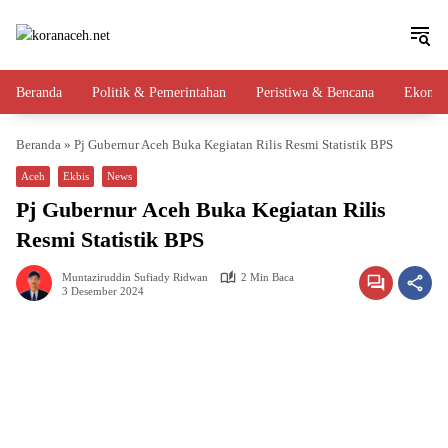
Langsung
ke
konten
Beranda
Politik & Pemerintahan
Peristiwa & Bencana
Ekono
Beranda
»
Pj Gubernur Aceh Buka Kegiatan Rilis Resmi Statistik BPS
Aceh
Ekbis
News
Pj Gubernur Aceh Buka Kegiatan Rilis
Resmi Statistik BPS
Muntaziruddin Sufiady Ridwan
2 Min Baca
3 Desember 2024