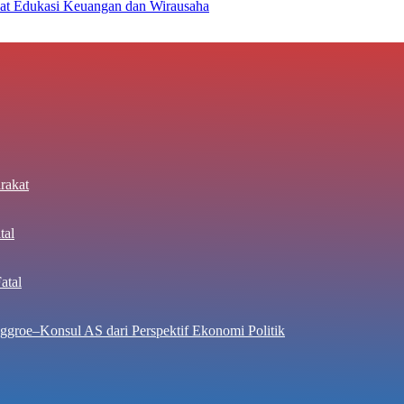
at Edukasi Keuangan dan Wirausaha
rakat
tal
atal
ggroe–Konsul AS dari Perspektif Ekonomi Politik