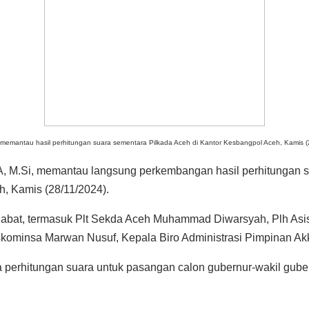
Si, memantau hasil perhitungan suara sementara Pilkada Aceh di Kantor Kesbangpol Aceh, Kamis 
 ZA, M.Si, memantau langsung perkembangan hasil perhitungan 
, Kamis (28/11/2024).
ejabat, termasuk Plt Sekda Aceh Muhammad Diwarsyah, Plh Asi
ominsa Marwan Nusuf, Kepala Biro Administrasi Pimpinan Akka
a perhitungan suara untuk pasangan calon gubernur-wakil gubernu