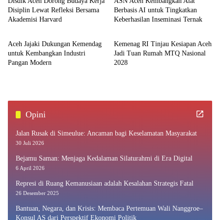
Disdik Aceh Dorong Budaya Kerja
ASN Aceh Kembangkan Alat
Disiplin Lewat Refleksi Bersama
Berbasis AI untuk Tingkatkan
Akademisi Harvard
Keberhasilan Inseminasi Ternak
Aceh
Aceh
Aceh Jajaki Dukungan Kemendag
Kemenag RI Tinjau Kesiapan Aceh
untuk Kembangkan Industri
Jadi Tuan Rumah MTQ Nasional
Pangan Modern
2028
Opini
Jalan Rusak di Simeulue: Ancaman bagi Keselamatan Masyarakat
30 Juli 2026
Bejamu Saman: Menjaga Kedalaman Silaturahmi di Era Digital
6 April 2026
Represi di Ruang Kemanusiaan adalah Kesalahan Strategis Fatal
26 Desember 2025
Bantuan, Negara, dan Krisis: Membaca Pertemuan Wali Nanggroe–
Konsul AS dari Perspektif Ekonomi Politik