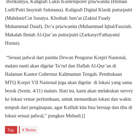
Berikutnya, Kaligrafi Lukis Kontemporer pria/wanita (Hirman
Lutfi/Putri Insyirah Sukmana). Kaligrafi Digital Klasik putra/putri
(Mahdani/Cut Suraiya. Khotbah Jum’at (Zakiul Fuady
Muhammad Daud). Do’a pria/wanita (Muhammad Iqbal/Fauziah.
Makalah Ilmiah Al-Qur’an putra/putri (Zarkasyi/Fathayatul
Husna).
“Sesuai jadwal dari panitia Dewan Pengurus Korpri Nasional,
malam nanti akan digelar Ta’ruf dan Haflah Al-Qur’an di
Halaman Kantor Gubernur Kalimantan Tengah. Pembukaan
MTQ Korpri VII Nasional juga akan digelar di lokasi yang sama
besok (Senin, 4/11) malam. Hari ini, kami akan melakukan survey
ke lokasi venue perlombaan, untuk memastikan lokasi dan waktu
tempuh dari penginapan, agar Kafilah kita bisa bersiap dan tiba di
lokasi sesuai jadwal,” pungkas Muhadi.[]
Tag:
Berita