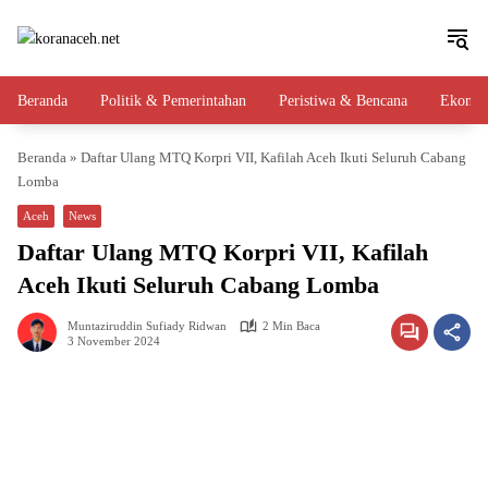
Langsung
ke
konten
Beranda
Politik & Pemerintahan
Peristiwa & Bencana
Ekono
Beranda
»
Daftar Ulang MTQ Korpri VII, Kafilah Aceh Ikuti Seluruh Cabang
Lomba
Aceh
News
Daftar Ulang MTQ Korpri VII, Kafilah
Aceh Ikuti Seluruh Cabang Lomba
Muntaziruddin Sufiady Ridwan
2 Min Baca
3 November 2024