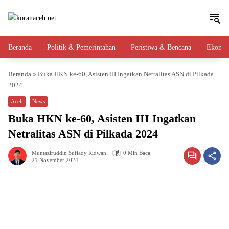
Langsung
ke
konten
Beranda
Politik & Pemerintahan
Peristiwa & Bencana
Ekono
Beranda
»
Buka HKN ke-60, Asisten III Ingatkan Netralitas ASN di Pilkada
2024
Aceh
News
Buka HKN ke-60, Asisten III Ingatkan
Netralitas ASN di Pilkada 2024
Muntaziruddin Sufiady Ridwan
0 Min Baca
21 November 2024