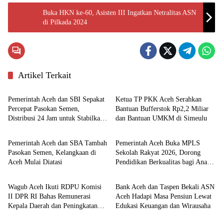
Buka HKN ke-60, Asisten III Ingatkan Netralitas ASN
di Pilkada 2024
Artikel Terkait
Pemerintahan
Aceh
Pemerintah Aceh dan SBI Sepakat
Ketua TP PKK Aceh Serahkan
Percepat Pasokan Semen,
Bantuan Bufferstok Rp2,2 Miliar
Distribusi 24 Jam untuk Stabilkan
dan Bantuan UMKM di Simeulu
Ekonomi
Pemerintahan
Harga
Pemerintah Aceh dan SBA Tambah
Pemerintah Aceh Buka MPLS
Pasokan Semen, Kelangkaan di
Sekolah Rakyat 2026, Dorong
Aceh Mulai Diatasi
Pendidikan Berkualitas bagi Anak
Nasional
Ekonomi
Kurang Mampu
Wagub Aceh Ikuti RDPU Komisi
Bank Aceh dan Taspen Bekali ASN
II DPR RI Bahas Remunerasi
Aceh Hadapi Masa Pensiun Lewat
Kepala Daerah dan Peningkatan
Edukasi Keuangan dan Wirausaha
PAD