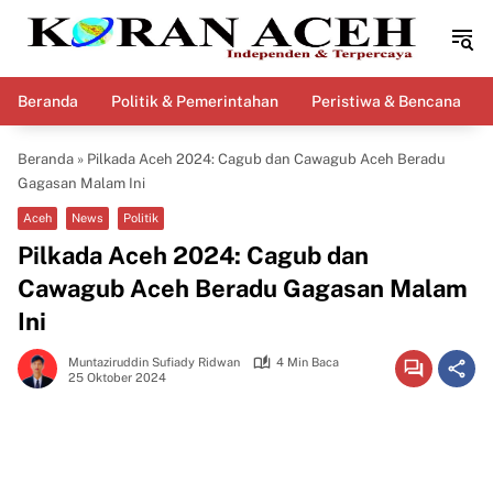
Langsung
ke
konten
Beranda
Politik & Pemerintahan
Peristiwa & Bencana
Beranda
»
Pilkada Aceh 2024: Cagub dan Cawagub Aceh Beradu
Gagasan Malam Ini
Aceh
News
Politik
Pilkada Aceh 2024: Cagub dan
Cawagub Aceh Beradu Gagasan Malam
Ini
Muntaziruddin Sufiady Ridwan
4 Min Baca
25 Oktober 2024