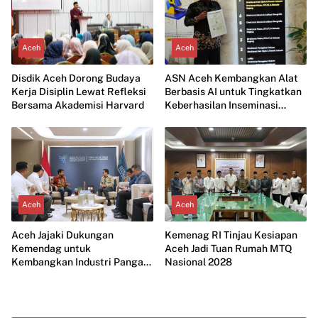
Aceh
Aceh
Disdik Aceh Dorong Budaya
ASN Aceh Kembangkan Alat
Kerja Disiplin Lewat Refleksi
Berbasis AI untuk Tingkatkan
Bersama Akademisi Harvard
Keberhasilan Inseminasi
Ternak
Aceh
Aceh
Aceh Jajaki Dukungan
Kemenag RI Tinjau Kesiapan
Kemendag untuk
Aceh Jadi Tuan Rumah MTQ
Kembangkan Industri Pangan
Nasional 2028
Modern