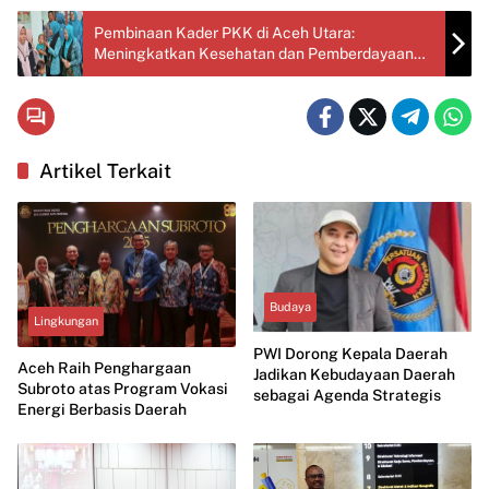
Pembinaan Kader PKK di Aceh Utara:
Meningkatkan Kesehatan dan Pemberdayaan
Ekonomi
Artikel Terkait
Budaya
Lingkungan
PWI Dorong Kepala Daerah
Aceh Raih Penghargaan
Jadikan Kebudayaan Daerah
Subroto atas Program Vokasi
sebagai Agenda Strategis
Energi Berbasis Daerah