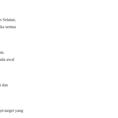
n Selatan,
Jika semua
an.
ada awal
i dan
et-target yang