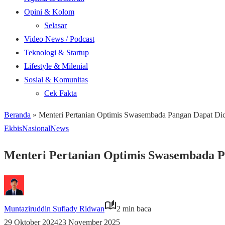
Opini & Kolom
Selasar
Video News / Podcast
Teknologi & Startup
Lifestyle & Milenial
Sosial & Komunitas
Cek Fakta
Beranda
»
Menteri Pertanian Optimis Swasembada Pangan Dapat Dic
Ekbis
Nasional
News
Menteri Pertanian Optimis Swasembada P
Muntaziruddin Sufiady Ridwan
2 min baca
29 Oktober 2024
23 November 2025