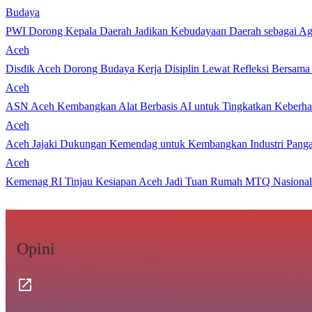
Budaya
PWI Dorong Kepala Daerah Jadikan Kebudayaan Daerah sebagai Age
Aceh
Disdik Aceh Dorong Budaya Kerja Disiplin Lewat Refleksi Bersama
Aceh
ASN Aceh Kembangkan Alat Berbasis AI untuk Tingkatkan Keberhas
Aceh
Aceh Jajaki Dukungan Kemendag untuk Kembangkan Industri Pang
Aceh
Kemenag RI Tinjau Kesiapan Aceh Jadi Tuan Rumah MTQ Nasional
Opini