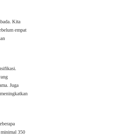
bada. Kita
sebelum empat
ian
sifikasi.
yang
ama. Juga
k meningkatkan
eberapa
n minimal 350