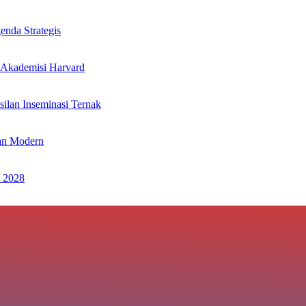
nda Strategis
 Akademisi Harvard
ilan Inseminasi Ternak
an Modern
 2028