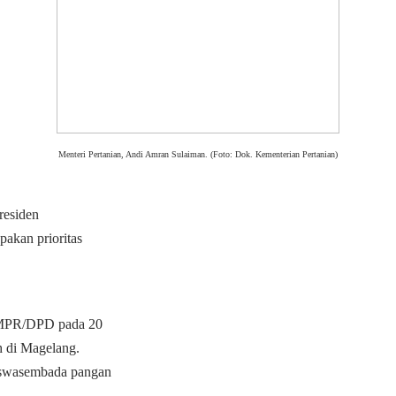
Menteri Pertanian, Andi Amran Sulaiman. (Foto: Dok. Kementerian Pertanian)
residen
akan prioritas
R/MPR/DPD pada 20
h di Magelang.
 swasembada pangan