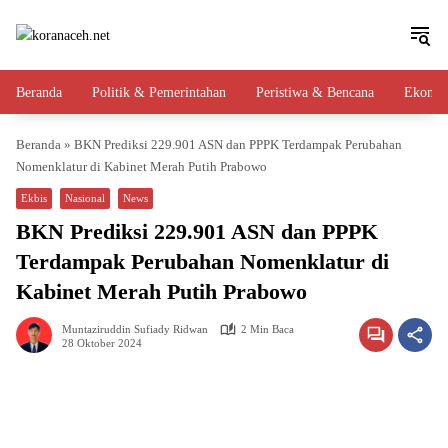
Langsung
ke
konten
Beranda
Politik & Pemerintahan
Peristiwa & Bencana
Ekono
Beranda
»
BKN Prediksi 229.901 ASN dan PPPK Terdampak Perubahan
Nomenklatur di Kabinet Merah Putih Prabowo
Ekbis
Nasional
News
BKN Prediksi 229.901 ASN dan PPPK
Terdampak Perubahan Nomenklatur di
Kabinet Merah Putih Prabowo
Muntaziruddin Sufiady Ridwan
2 Min Baca
28 Oktober 2024