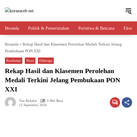
Langsung
ke
konten
Beranda
Politik & Pemerintahan
Peristiwa & Bencana
Ekono
Beranda
»
Rekap Hasil dan Klasemen Perolehan Medali Terkini Jelang
Pembukaan PON XXI
Kesehatan
News
Olahraga
Rekap Hasil dan Klasemen Perolehan
Medali Terkini Jelang Pembukaan PON
XXI
Tim Redaksi
3 Min Baca
12 September 2024