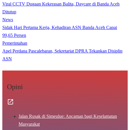
Viral CCTV Dugaan Kekerasan Balita, Daycare di Banda Aceh
Ditutup
News
Sidak Hari Pertama Kerja, Kehadiran ASN Banda Aceh Capai
99,65 Persen
Pemerintahan
Apel Perdana Pascalebaran, Sekretariat DPRA Tekankan Disiplin
ASN
Opini
Jalan Rusak di Simeulue: Ancaman bagi Keselamatan
Masyarakat