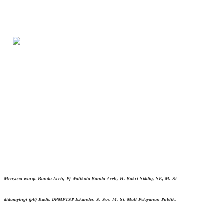
Menyapa warga Banda Aceh, Pj Walikota Banda Aceh, H. Bakri Siddiq, SE, M. Si
didampingi (plt) Kadis DPMPTSP Iskandar, S. Sos, M. Si, Mall Pelayanan Publik,