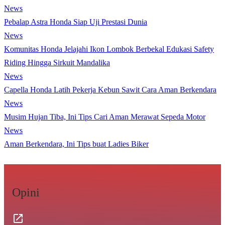
News
Pebalap Astra Honda Siap Uji Prestasi Dunia
News
Komunitas Honda Jelajahi Ikon Lombok Berbekal Edukasi Safety
Riding Hingga Sirkuit Mandalika
News
Capella Honda Latih Pekerja Kebun Sawit Cara Aman Berkendara
News
Musim Hujan Tiba, Ini Tips Cari Aman Merawat Sepeda Motor
News
Aman Berkendara, Ini Tips buat Ladies Biker
Opini