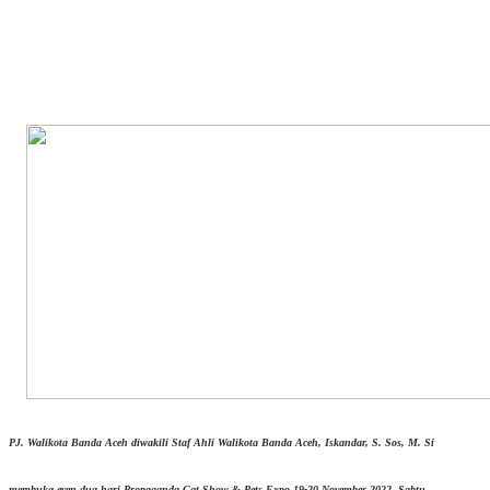
PJ. Walikota Banda Aceh diwakili Staf Ahli Walikota Banda Aceh, Iskandar, S. Sos, M. Si
membuka even dua hari Propaganda Cat Show & Pets Expo 19-20 November 2022, Sabtu