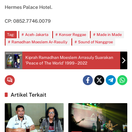
Hermes Palace Hotel.
CP: 0852.7746.0079
Tag:
Aceh-Jakarta
Konser Reggae
Made in Made
Ramadhan Moeslem Ar-Rasully
Sound of Nanggroe
Kiprah Ramadhan Moeslem Arrasuly Suarakan
‘Peace of The World’ 1999 – 2022
Artikel Terkait