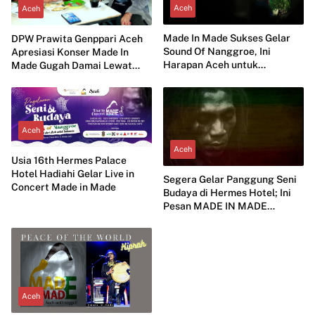
Aceh
Aceh
Made In Made Sukses Gelar
DPW Prawita Genppari Aceh
Sound Of Nanggroe, Ini
Apresiasi Konser Made In
Harapan Aceh untuk
Made Gugah Damai Lewat
Indonesia
Musik
Aceh
Aceh
Usia 16th Hermes Palace
Hotel Hadiahi Gelar Live in
Segera Gelar Panggung Seni
Concert Made in Made
Budaya di Hermes Hotel; Ini
Pesan MADE IN MADE
Tentang Perdamaian
Aceh