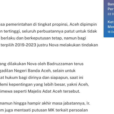
Ban
Per
Per
22 
Ket
a pemerintahan di tingkat propinsi, Aceh dipimpin
Men
n tertinggi, seluruh perbuatannya patut untuk tidak
18 D
berlaku dan berkeputusan tetap, namun bagi
erpilih 2019-2023 justru Nova melakukan tindakan
ang dilakukan Nova oleh Badruzzaman terus
adilan Negeri Banda Aceh, selain untuk
 hukum bagi dirinya dan siapapun, saat ini
emi kepentingan yang lebih besar, yakni Aceh,
imewa seperti Majelis Adat Aceh tersebut.
amun hingga hampir akhir masa jabatannya, Ir.
m juga mentaati putusan MK terkait persoalan