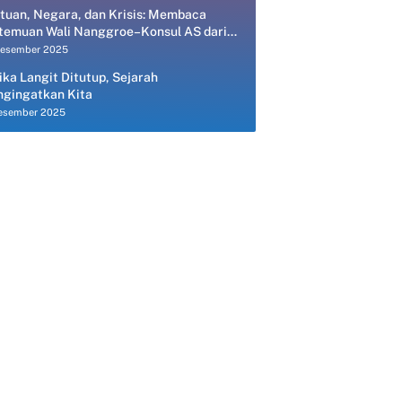
tuan, Negara, dan Krisis: Membaca
temuan Wali Nanggroe–Konsul AS dari
spektif Ekonomi Politik
Desember 2025
ika Langit Ditutup, Sejarah
gingatkan Kita
esember 2025