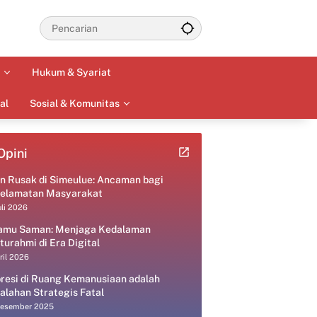
Hukum & Syariat
al
Sosial & Komunitas
Opini
an Rusak di Simeulue: Ancaman bagi
elamatan Masyarakat
uli 2026
amu Saman: Menjaga Kedalaman
aturahmi di Era Digital
ril 2026
resi di Ruang Kemanusiaan adalah
alahan Strategis Fatal
Desember 2025