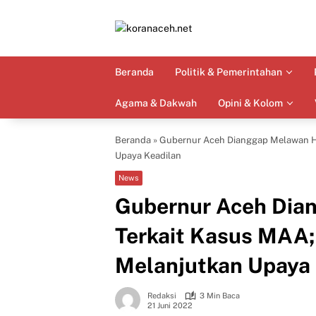
Langsung
ke
konten
Beranda
Politik & Pemerintahan
Agama & Dakwah
Opini & Kolom
Beranda
»
Gubernur Aceh Dianggap Melawan H
Upaya Keadilan
News
Gubernur Aceh Di
Terkait Kasus MAA
Melanjutkan Upaya 
Redaksi
3 Min Baca
21 Juni 2022