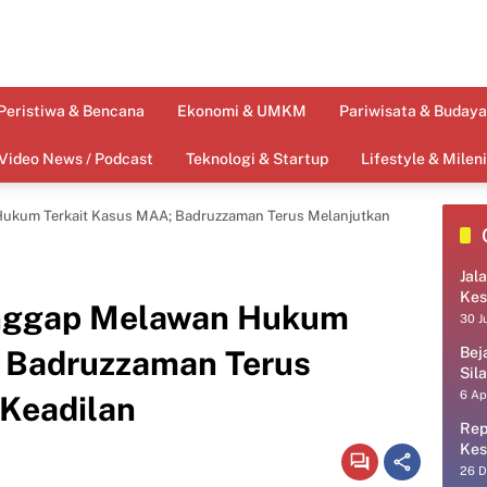
Peristiwa & Bencana
Ekonomi & UMKM
Pariwisata & Budaya
Video News / Podcast
Teknologi & Startup
Lifestyle & Mileni
ukum Terkait Kasus MAA; Badruzzaman Terus Melanjutkan
Jal
Kes
anggap Melawan Hukum
30 J
; Badruzzaman Terus
Bej
Sil
6 Ap
Keadilan
Rep
Kes
26 