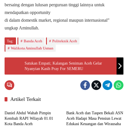
bersaing dengan lulusan perguruan tinggi lainnya untuk
mendapatkan opportunity
di dalam domestik market, regional maupun internasional”
ungkap Aminullah.
Tag:
Banda Aceh
Politeknik Aceh
Walikota Aminullah Usman
Satukan Empati; Kalangan Seniman Aceh Gelar
Nyanyian Kasih Pray For SEMERU
Artikel Terkait
Aceh
Ekonomi
Daniel Abdul Wahab Pimpin
Bank Aceh dan Taspen Bekali ASN
Kembali RAPI Wilayah 01.01
Aceh Hadapi Masa Pensiun Lewat
Kota Banda Aceh
Edukasi Keuangan dan Wirausaha
Aceh
Aceh