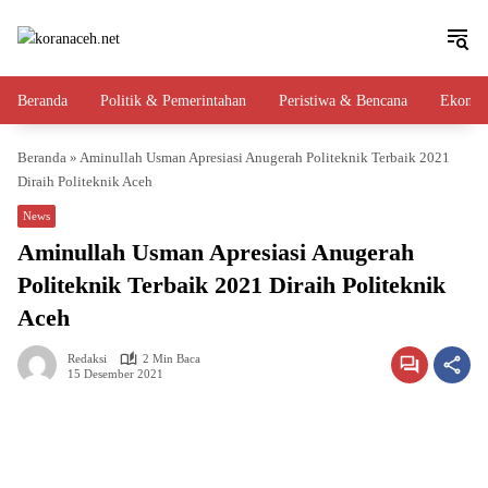
Langsung
ke
konten
Beranda
Politik & Pemerintahan
Peristiwa & Bencana
Ekono
Beranda
»
Aminullah Usman Apresiasi Anugerah Politeknik Terbaik 2021
Diraih Politeknik Aceh
News
Aminullah Usman Apresiasi Anugerah
Politeknik Terbaik 2021 Diraih Politeknik
Aceh
Redaksi
2 Min Baca
15 Desember 2021