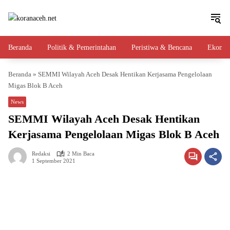
Langsung
ke
konten
Beranda
Politik & Pemerintahan
Peristiwa & Bencana
Ekono
Beranda
»
SEMMI Wilayah Aceh Desak Hentikan Kerjasama Pengelolaan
Migas Blok B Aceh
News
SEMMI Wilayah Aceh Desak Hentikan
Kerjasama Pengelolaan Migas Blok B Aceh
Redaksi
2 Min Baca
1 September 2021