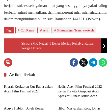
berjalan sukses sebagaimana niat yang sesungguhnya yakni saling
berbagi, saling memaafkan, dan mempererat nilai-nilai silaturahmi
dalam mengkhidmati bulan suci Ramadhan 1442 H.
(Wiwin).
Tag:
Cut Ratna
seni
Silaturrahmi Teater se-Aceh
Siswa SMK Negeri 1 Bener Meriah Rehab 2 Rumah
Warga Dhuafa
Artikel Terkait
News
News
Kiprah Keaktoran Cut Ratna dalam
Hadiri Aceh Film Festival 2022
Aceh Film Festival 2022
Ketua Prawita Genppari Aceh
Apresiasi Sineas Muda Aceh
News
News
Abuya Habibi: Boleh Konser
Hibur Masyarakat Kota, Dinas