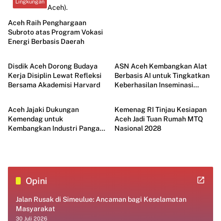
Lingkungan
Aceh Raih Penghargaan
Subroto atas Program Vokasi
Energi Berbasis Daerah
Aceh
Aceh
Disdik Aceh Dorong Budaya
ASN Aceh Kembangkan Alat
Kerja Disiplin Lewat Refleksi
Berbasis AI untuk Tingkatkan
Bersama Akademisi Harvard
Keberhasilan Inseminasi
Aceh
Aceh
Ternak
Aceh Jajaki Dukungan
Kemenag RI Tinjau Kesiapan
Kemendag untuk
Aceh Jadi Tuan Rumah MTQ
Kembangkan Industri Pangan
Nasional 2028
Modern
Opini
Jalan Rusak di Simeulue: Ancaman bagi Keselamatan
Masyarakat
30 Juli 2026