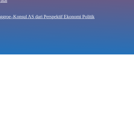
atal
ggroe–Konsul AS dari Perspektif Ekonomi Politik