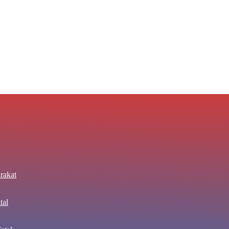
rakat
tal