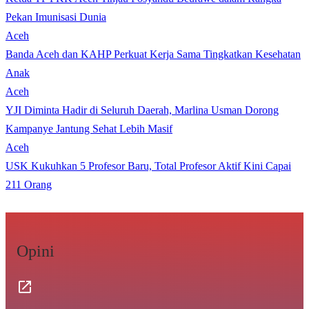
Pekan Imunisasi Dunia
Aceh
Banda Aceh dan KAHP Perkuat Kerja Sama Tingkatkan Kesehatan
Anak
Aceh
YJI Diminta Hadir di Seluruh Daerah, Marlina Usman Dorong
Kampanye Jantung Sehat Lebih Masif
Aceh
USK Kukuhkan 5 Profesor Baru, Total Profesor Aktif Kini Capai
211 Orang
Opini