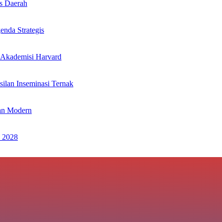
s Daerah
nda Strategis
 Akademisi Harvard
ilan Inseminasi Ternak
an Modern
 2028