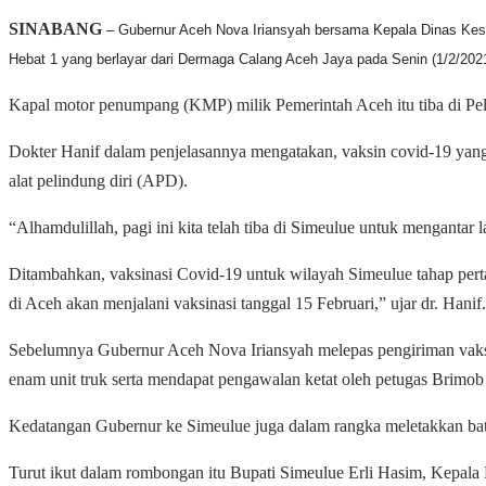
SINABANG
– Gubernur Aceh Nova Iriansyah bersama Kepala Dinas Kese
Hebat 1 yang berlayar dari Dermaga Calang Aceh Jaya pada Senin (1/2/2021
Kapal motor penumpang (KMP) milik Pemerintah Aceh itu tiba di Pel
Dokter Hanif dalam penjelasannya mengatakan, vaksin covid-19 yang d
alat pelindung diri (APD).
“Alhamdulillah, pagi ini kita telah tiba di Simeulue untuk menganta
Ditambahkan, vaksinasi Covid-19 untuk wilayah Simeulue tahap per
di Aceh akan menjalani vaksinasi tanggal 15 Februari,” ujar dr. Hanif.
Sebelumnya Gubernur Aceh Nova Iriansyah melepas pengiriman vaksin
enam unit truk serta mendapat pengawalan ketat oleh petugas Brimob 
Kedatangan Gubernur ke Simeulue juga dalam rangka meletakkan batu
Turut ikut dalam rombongan itu Bupati Simeulue Erli Hasim, Kepa