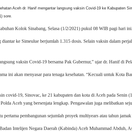
hatan Aceh dr. Hanif mengantar langsung vaksin Covid-19 ke Kabupaten Sim
) sore.
abuhan Kolok Sinabang, Selasa (1/2/2021) pukul 08 WIB pagi hari ini
iantar ke Simeulue berjumlah 1.315 dosis. Selain vaksin dalam perjal
r langsung vaksin Covid-19 bersama Pak Gubernur,” ujar dr. Hanif di P
tama ini akan menyasar para tenaga kesehatan. “Kecuali untuk Kota B
 covid-19, Sinovac, ke 21 kabupaten dan kota di Aceh pada Senin (1/
Polda Aceh yang bersenjata lengkap. Pengawalan juga melibatkan sejum
 pertama pembangunan sejumlah proyek multiyears atau tahun jamak d
la Badan Intelijen Negara Daerah (Kabinda) Aceh Muhammad Abduh, 