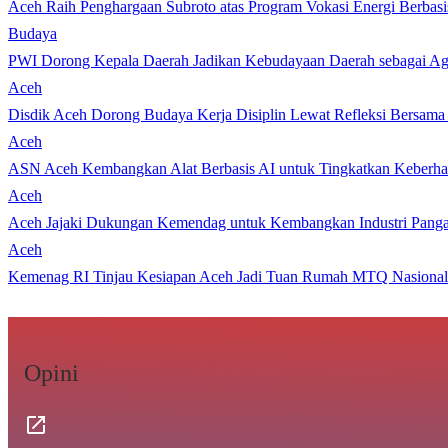
Aceh Raih Penghargaan Subroto atas Program Vokasi Energi Berbasi
Budaya
PWI Dorong Kepala Daerah Jadikan Kebudayaan Daerah sebagai Age
Aceh
Disdik Aceh Dorong Budaya Kerja Disiplin Lewat Refleksi Bersama
Aceh
ASN Aceh Kembangkan Alat Berbasis AI untuk Tingkatkan Keberhas
Aceh
Aceh Jajaki Dukungan Kemendag untuk Kembangkan Industri Pang
Aceh
Kemenag RI Tinjau Kesiapan Aceh Jadi Tuan Rumah MTQ Nasional
Opini