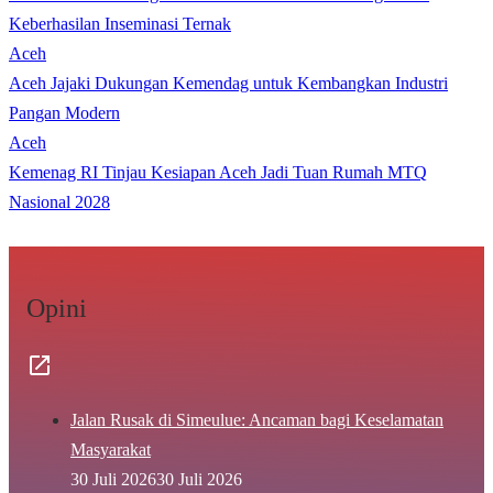
Keberhasilan Inseminasi Ternak
Aceh
Aceh Jajaki Dukungan Kemendag untuk Kembangkan Industri
Pangan Modern
Aceh
Kemenag RI Tinjau Kesiapan Aceh Jadi Tuan Rumah MTQ
Nasional 2028
Opini
Jalan Rusak di Simeulue: Ancaman bagi Keselamatan
Masyarakat
30 Juli 2026
30 Juli 2026