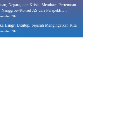
uan, Negara, dan Krisis: Membaca Pertemuan
 Nanggroe–Konsul AS dari Perspektif
nomi Politik
esember 2025
ka Langit Ditutup, Sejarah Mengingatkan Kita
esember 2025