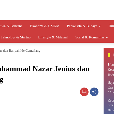
stiwa & Bencana
Ekonomi & UMKM
Pariwisata & Budaya
Huk
Teknologi & Startup
Lifestyle & Milenial
Sosial & Komunitas
s dan Banyak Ide Cemerlang
Jala
hammad Nazar Jenius dan
Kes
30 Ju
g
Bej
Era 
6 Apr
Repr
Stra
26 D