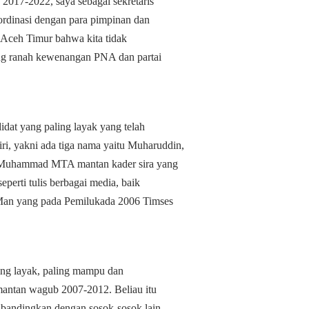
 2017-2022, saya sebagai sekretaris
rdinasi dengan para pimpinan dan
 Aceh Timur bahwa kita tidak
ng ranah kewenangan PNA dan partai
idat yang paling layak yang telah
ri, yakni ada tiga nama yaitu Muharuddin,
Muhammad MTA mantan kader sira yang
perti tulis berbagai media, baik
 Man yang pada Pemilukada 2006 Timses
ling layak, paling mampu dan
ntan wagub 2007-2012. Beliau itu
ibandingkan dengan sosok-sosok lain