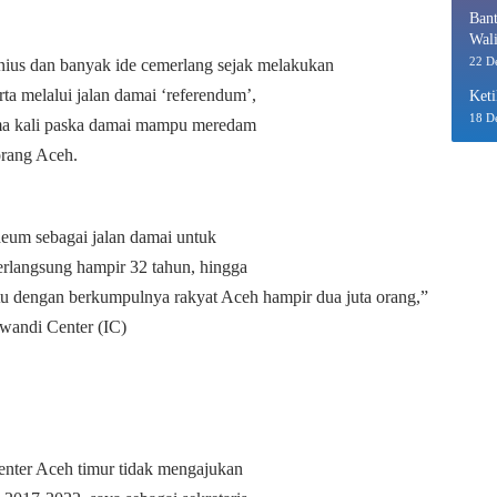
Bant
Wali
Eko
22 D
us dan banyak ide cemerlang sejak melakukan
rta melalui jalan damai ‘referendum’,
Keti
18 D
ama kali paska damai mampu meredam
orang Aceh.
eum sebagai jalan damai untuk
rlangsung hampir 32 tahun, hingga
itu dengan berkumpulnya rakyat Aceh hampir dua juta orang,”
wandi Center (IC)
enter Aceh timur tidak mengajukan