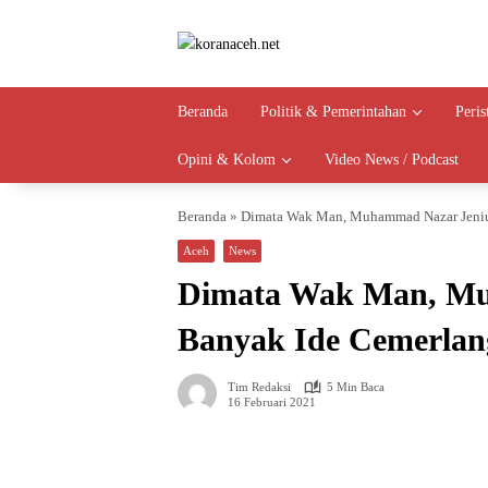
Langsung
ke
konten
Beranda
Politik & Pemerintahan
Peri
Opini & Kolom
Video News / Podcast
Beranda
»
Dimata Wak Man, Muhammad Nazar Jeniu
Aceh
News
Dimata Wak Man, Mu
Banyak Ide Cemerlan
Tim Redaksi
5 Min Baca
16 Februari 2021