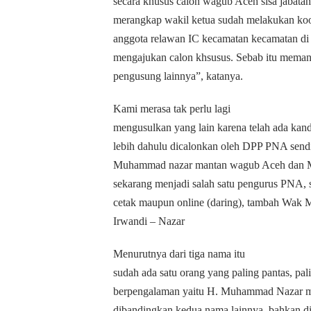
secara khusus calon wagub Aceh sisa jabatan
merangkap wakil ketua sudah melakukan koo
anggota relawan IC kecamatan kecamatan di
mengajukan calon khsusus. Sebab itu mema
pengusung lainnya”, katanya.
Kami merasa tak perlu lagi
mengusulkan yang lain karena telah ada kand
lebih dahulu dicalonkan oleh DPP PNA sendi
Muhammad nazar mantan wagub Aceh dan 
sekarang menjadi salah satu pengurus PNA, se
cetak maupun online (daring), tambah Wak
Irwandi – Nazar
Menurutnya dari tiga nama itu
sudah ada satu orang yang paling pantas, pa
berpengalaman yaitu H. Muhammad Nazar ma
dibandingkan kedua nama lainnya, bahkan d