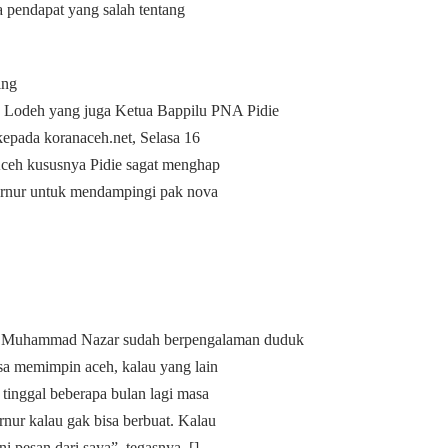
da pendapat yang salah tentang
ing
op Lodeh yang juga Ketua Bappilu PNA Pidie
epada koranaceh.net, Selasa 16
ceh kususnya Pidie sagat menghap
rnur untuk mendampingi pak nova
na Muhammad Nazar sudah berpengalaman duduk
masa memimpin aceh, kalau yang lain
, tinggal beberapa bulan lagi masa
rnur kalau gak bisa berbuat. Kalau
 pesan dari saya”, tegasnya. []