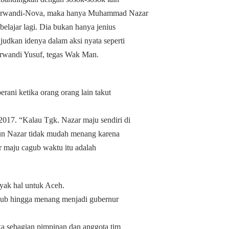
g Irwandi-Nova, maka hanya Muhammad Nazar
elajar lagi. Dia bukan hanya jenius
dkan idenya dalam aksi nyata seperti
rwandi Yusuf, tegas Wak Man.
erani ketika orang orang lain takut
17. “Kalau Tgk. Nazar maju sendiri di
un Nazar tidak mudah menang karena
r maju cagub waktu itu adalah
yak hal untuk Aceh.
agub hingga menang menjadi gubernur
a sebagian pimpinan dan anggota tim