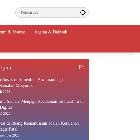
um & Syariat
Agama & Dakwah
Opini
n Rusak di Simeulue: Ancaman bagi
elamatan Masyarakat
li 2026
amu Saman: Menjaga Kedalaman Silaturahmi di
Digital
il 2026
esi di Ruang Kemanusiaan adalah Kesalahan
tegis Fatal
esember 2025