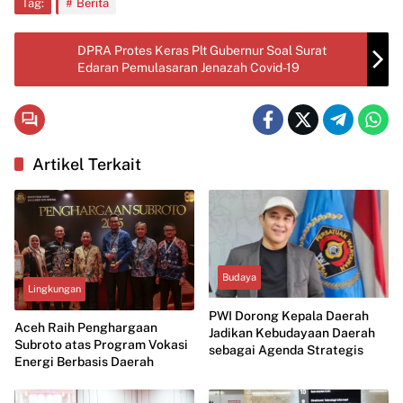
Tag:
Berita
DPRA Protes Keras Plt Gubernur Soal Surat
Edaran Pemulasaran Jenazah Covid-19
Artikel Terkait
Budaya
Lingkungan
PWI Dorong Kepala Daerah
Aceh Raih Penghargaan
Jadikan Kebudayaan Daerah
Subroto atas Program Vokasi
sebagai Agenda Strategis
Energi Berbasis Daerah