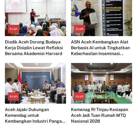
Aceh
Aceh
Disdik Aceh Dorong Budaya
ASN Aceh Kembangkan Alat
Kerja Disiplin Lewat Refleksi
Berbasis AI untuk Tingkatkan
Bersama Akademisi Harvard
Keberhasilan Inseminasi
Ternak
Aceh
Aceh
Aceh Jajaki Dukungan
Kemenag RI Tinjau Kesiapan
Kemendag untuk
Aceh Jadi Tuan Rumah MTQ
Kembangkan Industri Pangan
Nasional 2028
Modern