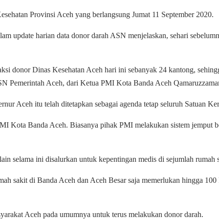
 Kesehatan Provinsi Aceh yang berlangsung Jumat 11 September 2020.
 update harian data donor darah ASN menjelaskan, sehari sebelumny
ksi donor Dinas Kesehatan Aceh hari ini sebanyak 24 kantong, sehing
 ASN Pemerintah Aceh, dari Ketua PMI Kota Banda Aceh Qamaruzzaman
bernur Aceh itu telah ditetapkan sebagai agenda tetap seluruh Satuan K
MI Kota Banda Aceh. Biasanya pihak PMI melakukan sistem jemput bola
n selama ini disalurkan untuk kepentingan medis di sejumlah rumah sa
umah sakit di Banda Aceh dan Aceh Besar saja memerlukan hingga 100 
syarakat Aceh pada umumnya untuk terus melakukan donor darah.