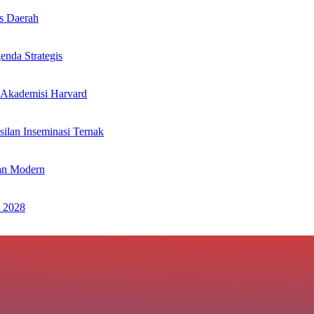
s Daerah
nda Strategis
 Akademisi Harvard
ilan Inseminasi Ternak
an Modern
 2028