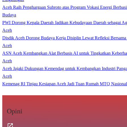
Aceh Raih Penghargaan Subroto atas Program Vokasi Energi Berbasi
Budaya
PWI Dorong Kepala Daerah Jadikan Kebudayaan Daerah sebagai Age
Aceh
Disdik Aceh Dorong Budaya Kerja Disiplin Lewat Refleksi Bersama
Aceh
ASN Aceh Kembangkan Alat Berbasis AI untuk Tingkatkan Keberhas
Aceh
Aceh Jajaki Dukungan Kemendag untuk Kembangkan Industri Pang
Aceh
Kemenag RI Tinjau Kesiapan Aceh Jadi Tuan Rumah MTQ Nasional
Opini