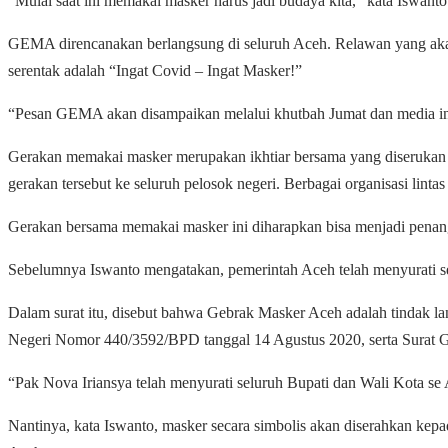
“Mulai saat ini memakai masker harus jadi budaya kita,” kata Iswanto
GEMA direncanakan berlangsung di seluruh Aceh. Relawan yang akan
serentak adalah “Ingat Covid – Ingat Masker!”
“Pesan GEMA akan disampaikan melalui khutbah Jumat dan media info
Gerakan memakai masker merupakan ikhtiar bersama yang diserukan
gerakan tersebut ke seluruh pelosok negeri. Berbagai organisasi li
Gerakan bersama memakai masker ini diharapkan bisa menjadi penang
Sebelumnya Iswanto mengatakan, pemerintah Aceh telah menyurati se
Dalam surat itu, disebut bahwa Gebrak Masker Aceh adalah tindak l
Negeri Nomor 440/3592/BPD tanggal 14 Agustus 2020, serta Surat 
“Pak Nova Iriansya telah menyurati seluruh Bupati dan Wali Kota se
Nantinya, kata Iswanto, masker secara simbolis akan diserahkan ke