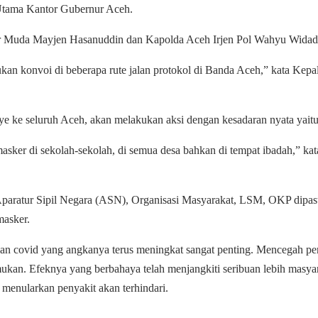
 Utama Kantor Gubernur Aceh.
 Muda Mayjen Hasanuddin dan Kapolda Aceh Irjen Pol Wahyu Widada ak
ukan konvoi di beberapa rute jalan protokol di Banda Aceh,” kata K
e ke seluruh Aceh, akan melakukan aksi dengan kesadaran nyata yaitu
er di sekolah-sekolah, di semua desa bahkan di tempat ibadah,” kat
a Aparatur Sipil Negara (ASN), Organisasi Masyarakat, LSM, OKP dipas
masker.
 covid yang angkanya terus meningkat sangat penting. Mencegah penul
mukan. Efeknya yang berbahaya telah menjangkiti seribuan lebih masyar
 menularkan penyakit akan terhindari.