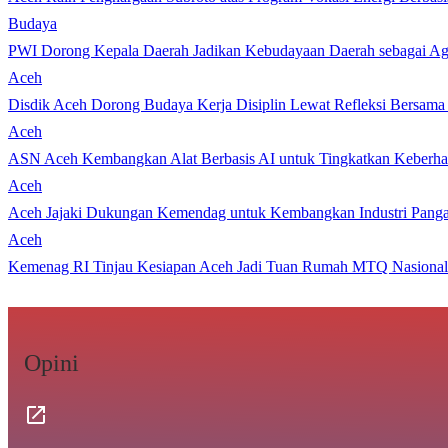
Budaya
PWI Dorong Kepala Daerah Jadikan Kebudayaan Daerah sebagai Age
Aceh
Disdik Aceh Dorong Budaya Kerja Disiplin Lewat Refleksi Bersama
Aceh
ASN Aceh Kembangkan Alat Berbasis AI untuk Tingkatkan Keberhas
Aceh
Aceh Jajaki Dukungan Kemendag untuk Kembangkan Industri Pang
Aceh
Kemenag RI Tinjau Kesiapan Aceh Jadi Tuan Rumah MTQ Nasional
Opini