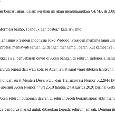
.
 berpartisipasi dalam gerakan ini akan menggaungkan GEMA di 3.883
rmasi baliho, spanduk dan poster,” kata Iswanto.
 langsung Presiden Indonesia Joko Widodo. Presiden meminta langsu
ntas profesi menjawab seruan itu dengan mengambil peran ikut kampan
kal awal penyebaran covid di Aceh bahkan di seluruh Indonesia, samp
luruh bupati dan wali kota se Aceh lewat surat yang diteken langsung
anjut dari surat Menteri Desa, PDT dan Transmigrasi Nomor S.2294/HM
Gubernur Aceh Nomor 440/12518 tangga 24 Agustus 2020 perihal Geb
 Aceh seluruh pimpinan daerah di seluruh Aceh berpartisipasi aktif m
pada pengurus masjid untuk dibagikan kepada seluruh jamaah. Dengan 