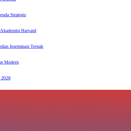
nda Strategis
 Akademisi Harvard
ilan Inseminasi Ternak
an Modern
 2028