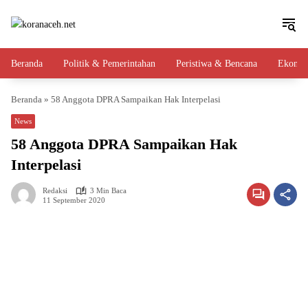
Langsung
ke
konten
Beranda
Politik & Pemerintahan
Peristiwa & Bencana
Ekono
Beranda
»
58 Anggota DPRA Sampaikan Hak Interpelasi
News
58 Anggota DPRA Sampaikan Hak
Interpelasi
Redaksi
3 Min Baca
11 September 2020