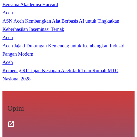
Bersama Akademisi Harvard
Aceh
ASN Aceh Kembangkan Alat Berbasis AI untuk Tingkatkan
Keberhasilan Inseminasi Ternak
Aceh
Aceh Jajaki Dukungan Kemendag untuk Kembangkan Industri
Pangan Modern
Aceh
Kemenag RI Tinjau Kesiapan Aceh Jadi Tuan Rumah MTQ
Nasional 2028
Opini