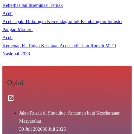
Keberhasilan Inseminasi Ternak
Aceh
Aceh Jajaki Dukungan Kemendag untuk Kembangkan Industri
Pangan Modern
Aceh
Kemenag RI Tinjau Kesiapan Aceh Jadi Tuan Rumah MTQ
Nasional 2028
Opini
Jalan Rusak di Simeulue: Ancaman bagi Keselamatan
Masyarakat
30 Juli 2026
30 Juli 2026