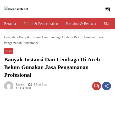
Langsung
ke
konten
Beranda
Politik & Pemerintahan
Peristiwa & Bencana
Ekono
Beranda
»
Banyak Instansi Dan Lembaga Di Aceh Belum Gunakan Jasa
Pengamanan Profesional
News
Banyak Instansi Dan Lembaga Di Aceh
Belum Gunakan Jasa Pengamanan
Profesional
Redaksi
2 Min Baca
11 Juli 2020