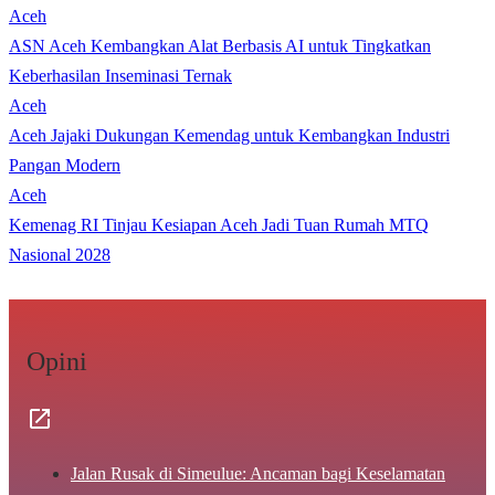
Aceh
ASN Aceh Kembangkan Alat Berbasis AI untuk Tingkatkan
Keberhasilan Inseminasi Ternak
Aceh
Aceh Jajaki Dukungan Kemendag untuk Kembangkan Industri
Pangan Modern
Aceh
Kemenag RI Tinjau Kesiapan Aceh Jadi Tuan Rumah MTQ
Nasional 2028
Opini
Jalan Rusak di Simeulue: Ancaman bagi Keselamatan