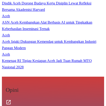
Disdik Aceh Dorong Budaya Kerja Disiplin Lewat Refleksi
Bersama Akademisi Harvard
Aceh
ASN Aceh Kembangkan Alat Berbasis AI untuk Tingkatkan
Keberhasilan Inseminasi Ternak
Aceh
Aceh Jajaki Dukungan Kemendag untuk Kembangkan Industri
Pangan Modern
Aceh
Kemenag RI Tinjau Kesiapan Aceh Jadi Tuan Rumah MTQ
Nasional 2028
Opini