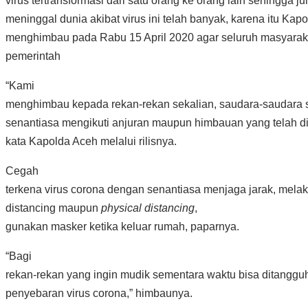
virus tertransformasi dari satu orang ke orang lain sehingga j
meninggal dunia akibat virus ini telah banyak, karena itu Kap
menghimbau pada Rabu 15 April 2020 agar seluruh masyaraka
pemerintah
“Kami
menghimbau kepada rekan-rekan sekalian, saudara-saudara s
senantiasa mengikuti anjuran maupun himbauan yang telah di
kata Kapolda Aceh melalui rilisnya.
Cegah
terkena virus corona dengan senantiasa menjaga jarak, mela
distancing maupun
physical distancing
,
gunakan masker ketika keluar rumah, paparnya.
“Bagi
rekan-rekan yang ingin mudik sementara waktu bisa ditangg
penyebaran virus corona,” himbaunya.