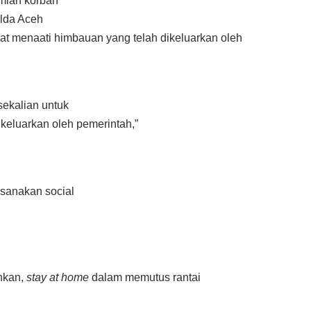
umlah korban
olda Aceh
t menaati himbauan yang telah dikeluarkan oleh
ekalian untuk
keluarkan oleh pemerintah,”
ksanakan social
uhkan,
stay at home
dalam memutus rantai