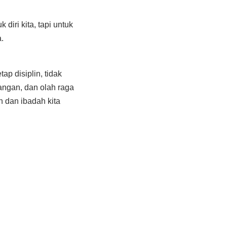
iri kita, tapi untuk
.
p disiplin, tidak
angan, dan olah raga
n dan ibadah kita