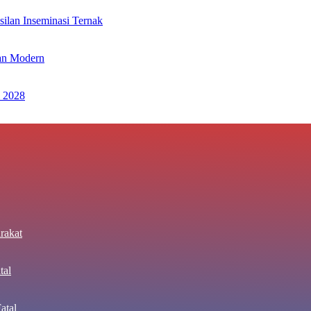
ilan Inseminasi Ternak
an Modern
 2028
rakat
tal
atal