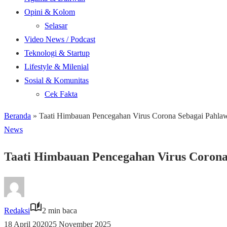
Opini & Kolom
Selasar
Video News / Podcast
Teknologi & Startup
Lifestyle & Milenial
Sosial & Komunitas
Cek Fakta
Beranda
»
Taati Himbauan Pencegahan Virus Corona Sebagai Pahl
News
Taati Himbauan Pencegahan Virus Coron
Redaksi
2 min baca
18 April 2020
25 November 2025