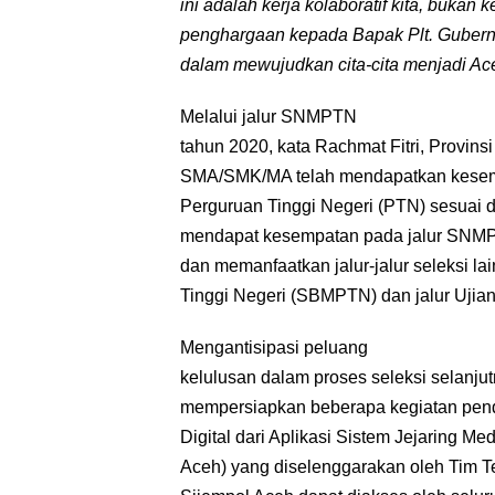
ini adalah kerja kolaboratif kita, bukan 
penghargaan kepada Bapak Plt. Gubern
dalam mewujudkan cita-cita menjadi Ac
Melalui jalur SNMPTN
tahun 2020, kata Rachmat Fitri, Provin
SMA/SMK/MA telah mendapatkan kesemp
Perguruan Tinggi Negeri (PTN) sesuai
mendapat kesempatan pada jalur SNMP
dan memanfaatkan jalur-jalur seleksi l
Tinggi Negeri (SBMPTN) dan jalur Ujian
Mengantisipasi peluang
kelulusan dalam proses seleksi selanju
mempersiapkan beberapa kegiatan pend
Digital dari Aplikasi Sistem Jejaring M
Aceh) yang diselenggarakan oleh Tim Te