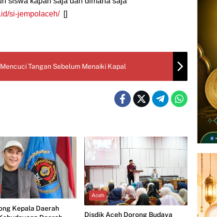
uh siswa kapan saja dan dimana saja
.id/si-jempolaceh/
[]
Mencuci Tangan Sebelum Menaiki Kapal
Aceh
ong Kepala Daerah
Disdik Aceh Dorong Budaya