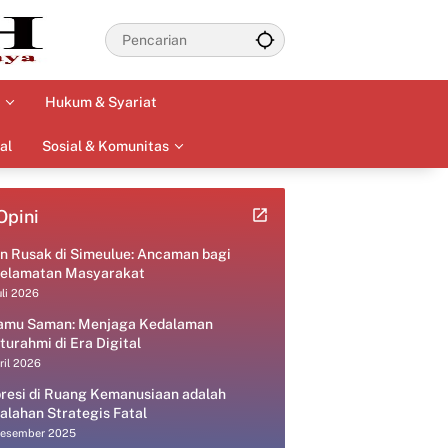
Hukum & Syariat
al
Sosial & Komunitas
Opini
an Rusak di Simeulue: Ancaman bagi
elamatan Masyarakat
uli 2026
amu Saman: Menjaga Kedalaman
aturahmi di Era Digital
ril 2026
resi di Ruang Kemanusiaan adalah
alahan Strategis Fatal
Desember 2025