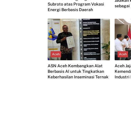
Jadikan
Subroto atas Program Vokasi
sebagai
Energi Berbasis Daerah
Aceh
Aceh
Aceh Ja
ASN Aceh Kembangkan Alat
Kemend
Berbasis AI untuk Tingkatkan
Industr
Keberhasilan Inseminasi Ternak