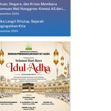
tuan, Negara, dan Krisis: Membaca
temuan Wali Nanggroe–Konsul AS dari
spektif Ekonomi Politik
Desember 2025
ika Langit Ditutup, Sejarah
gingatkan Kita
esember 2025