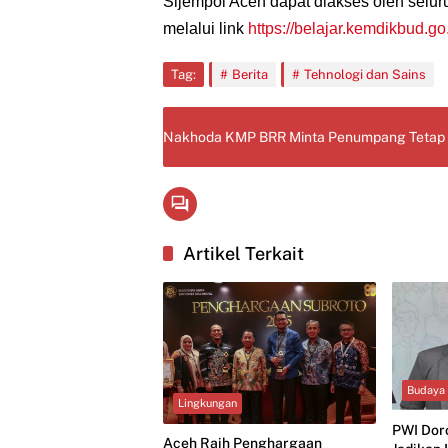
Sijempol Aceh dapat diakses oleh selur
melalui link
https://belajar.kemdikbud.go
Tag:
Berita
Tehnologi dan Sains
Nakhoda KMP BRR Minta Penumpang Tetap 
Artikel Terkait
Budaya
Lingkungan
PWI Dor
Aceh Raih Penghargaan