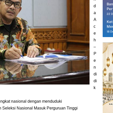
Ban
d
Per
a
Per
22 
A
Ket
c
Men
18 D
e
h
–
P
e
n
di
di
k
tingkat nasional dengan menduduki
an Seleksi Nasional Masuk Perguruan Tinggi