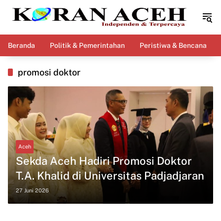
Langsung
ke
konten
Beranda
Politik & Pemerintahan
Peristiwa & Bencana
promosi doktor
Aceh
Sekda Aceh Hadiri Promosi Doktor
T.A. Khalid di Universitas Padjadjaran
27 Juni 2026