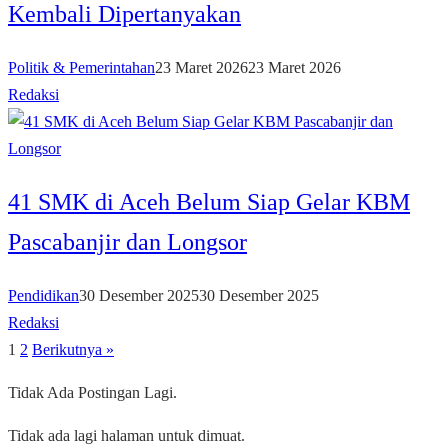
Kembali Dipertanyakan
Politik & Pemerintahan
23 Maret 2026
23 Maret 2026
Redaksi
41 SMK di Aceh Belum Siap Gelar KBM
Pascabanjir dan Longsor
Pendidikan
30 Desember 2025
30 Desember 2025
Redaksi
1
2
Berikutnya »
Paginasi
pos
Tidak Ada Postingan Lagi.
Tidak ada lagi halaman untuk dimuat.