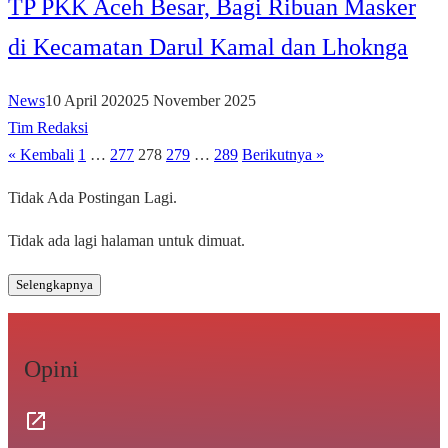
TP PKK Aceh Besar, Bagi Ribuan Masker
di Kecamatan Darul Kamal dan Lhoknga
News
10 April 2020
25 November 2025
Tim Redaksi
« Kembali
1
…
277
278
279
…
289
Berikutnya »
Paginasi
pos
Tidak Ada Postingan Lagi.
Tidak ada lagi halaman untuk dimuat.
Selengkapnya
Opini